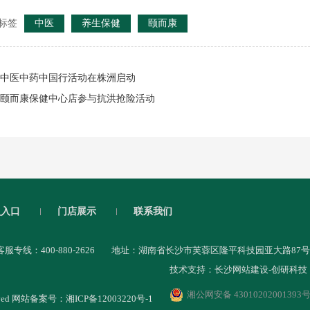
标签
中医
养生保健
颐而康
中医中药中国行活动在株洲启动
颐而康保健中心店参与抗洪抢险活动
员入口
门店展示
联系我们
客服专线：400-880-2626
地址：湖南省长沙市芙蓉区隆平科技园亚大路87号
技术支持：
长沙网站建设
-
创研科技
湘公网安备 43010202001393
eserved 网站备案号：
湘ICP备12003220号-1