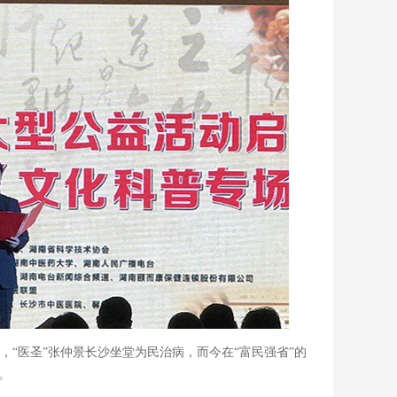
，
“医圣”张仲景长沙坐堂为民治病，而今在“富民强省”的
。